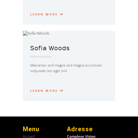
LEARN MORE
Sofia Woods
Administrator
Maecenas sed magna sed magna accumsan
vulputate nec eget nisl.
LEARN MORE
Menu
Adresse
Accueil
Complexe Vision