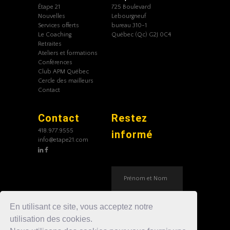
Étape 21
725 Boulevard
Nouvelles
Lebourgneuf
Services offerts
bureau 310-1
Le Coaching
Québec (Qc) G2J 0C4
Retraites
Ateliers et formations
Conférences
Club APM Québec
Cercle des mailleurs
Contact
Contact
Restez
418.977.9555
informé
info@etape21.com
En utilisant ce site, vous acceptez notre
utilisation des cookies.