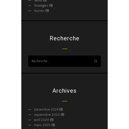
Santé
(1)
Stratégies
(1)
Succès
(1)
Recherche
Rechercher :
Archives
Décembre
2024
(1)
septembre
2020
(1)
avril
2020
(1)
mars
2020
(1)