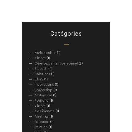
Catégories
Atelier public
(1)
Clients
(1)
Développement personnel
(2)
Étape 21
(4)
Habitutes
(1)
Idées
(1)
Inspirations
(1)
Leadership
(1)
Motivation
(1)
Portfolio
(1)
Clients
(1)
Conferences
(1)
Meetings
(1)
Réflexion
(1)
Relation
(1)