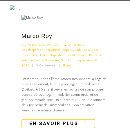
Marco Roy
Atelier public
,
Clients
,
Clients
,
Conferences
,
Développement personnel
,
Étape 21
,
Habitutes
,
Idées
,
Inspirations
,
Leadership
,
Meetings
,
Motivation
,
Réflexion
,
Relation
,
Santé
,
Stratégies
,
Succès
septembre 28,
2020
0
Comments
Share
Entrepreneur dans l’âme, Marco Roy devient, à l’âge de
19 ans seulement, le plus jeune agent immobilier au
Québec. À 20 ans, il ouvre les portes de son propre
bureau de courtage immobilier commercial et de
gestion immobilière. Un succès qui lui vaut le surnom
de « Joe Sakic de l’immobilier ». Son ambition –
Prendre une retraite dorée à…
EN SAVOIR PLUS