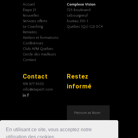
Accueil
Complexe Vision
Étape 21
725 Boulevard
Nouvelles
Lebourgneuf
Services offerts
bureau 310-1
Le Coaching
Québec (Qc) G2J 0C4
Retraites
Ateliers et formations
Conférences
Club APM Québec
Cercle des mailleurs
Contact
Contact
Restez
418.977.9555
informé
info@etape21.com
En utilisant ce site, vous acceptez notre
utilisation des cookies.